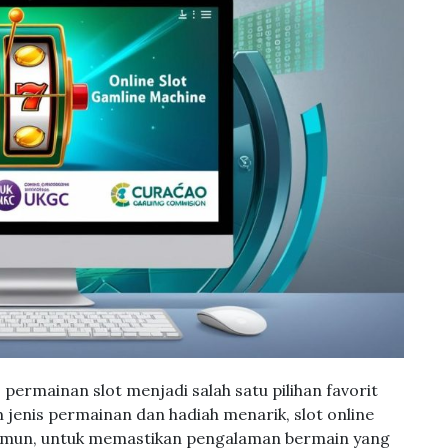
permainan slot menjadi salah satu pilihan favorit
jenis permainan dan hadiah menarik, slot online
amun, untuk memastikan pengalaman bermain yang