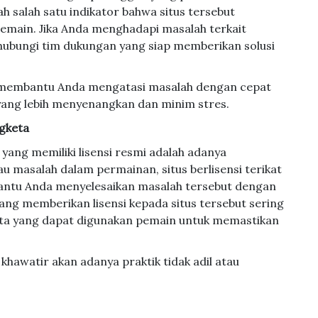
h salah satu indikator bahwa situs tersebut
main. Jika Anda menghadapi masalah terkait
ubungi tim dukungan yang siap memberikan solusi
n membantu Anda mengatasi masalah dengan cepat
yang lebih menyenangkan dan minim stres.
gketa
 yang memiliki lisensi resmi adalah adanya
au masalah dalam permainan, situs berlisensi terikat
ntu Anda menyelesaikan masalah tersebut dengan
yang memberikan lisensi kepada situs tersebut sering
eta yang dapat digunakan pemain untuk memastikan
hawatir akan adanya praktik tidak adil atau