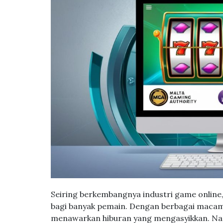
Seiring berkembangnya industri game online, 
bagi banyak pemain. Dengan berbagai macam 
menawarkan hiburan yang mengasyikkan. N