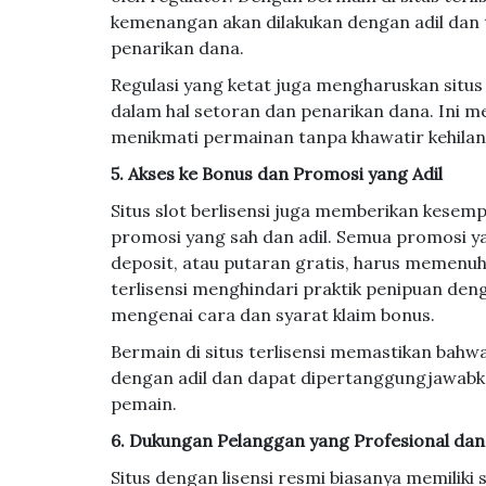
kemenangan akan dilakukan dengan adil dan 
penarikan dana.
Regulasi yang ketat juga mengharuskan situs
dalam hal setoran dan penarikan dana. Ini 
menikmati permainan tanpa khawatir kehila
5. Akses ke Bonus dan Promosi yang Adil
Situs slot berlisensi juga memberikan kese
promosi yang sah dan adil. Semua promosi ya
deposit, atau putaran gratis, harus memenuhi
terlisensi menghindari praktik penipuan de
mengenai cara dan syarat klaim bonus.
Bermain di situs terlisensi memastikan bah
dengan adil dan dapat dipertanggungjawabka
pemain.
6. Dukungan Pelanggan yang Profesional da
Situs dengan lisensi resmi biasanya memilik