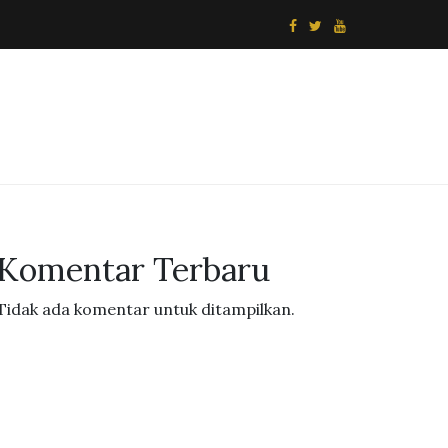
Komentar Terbaru
Tidak ada komentar untuk ditampilkan.