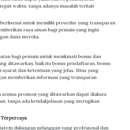
tepat waktu, tanpa adanya masalah terkait
 berlisensi untuk memiliki prosedur yang transparan
memberikan rasa aman bagi pemain yang ingin
ngan dana mereka.
mpatan bagi pemain untuk menikmati bonus dan
ng ditawarkan, baik itu bonus pendaftaran, bonus
 syarat dan ketentuan yang jelas. Situs yang
ngan memberikan informasi yang transparan
wa semua promosi yang ditawarkan dapat diakses
n, tanpa ada ketidakjelasan yang merugikan
n Terpercaya
i sistem dukungan pelanggan yang profesional dan