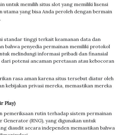
untuk memilih situs slot yang memiliki lisensi
gan utama yang bisa Anda peroleh dengan bermain
.
hi standar tinggi terkait keamanan data dan
an bahwa penyedia permainan memiliki protokol
ntuk melindungi informasi pribadi dan finansial
an dari potensi ancaman peretasan atau kebocoran
ikan rasa aman karena situs tersebut diatur oleh
an kebijakan privasi mereka, memastikan mereka
r Play)
 dan pemeriksaan rutin terhadap sistem permainan
 Generator (RNG), yang digunakan untuk
yang diaudit secara independen memastikan bahwa