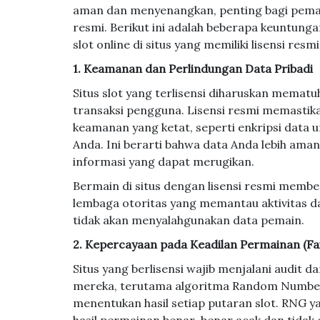
aman dan menyenangkan, penting bagi pemain 
resmi. Berikut ini adalah beberapa keuntun
slot online di situs yang memiliki lisensi resmi
1. Keamanan dan Perlindungan Data Pribadi
Situs slot yang terlisensi diharuskan mematu
transaksi pengguna. Lisensi resmi memastik
keamanan yang ketat, seperti enkripsi data u
Anda. Ini berarti bahwa data Anda lebih am
informasi yang dapat merugikan.
Bermain di situs dengan lisensi resmi member
lembaga otoritas yang memantau aktivitas d
tidak akan menyalahgunakan data pemain.
2. Kepercayaan pada Keadilan Permainan (Fai
Situs yang berlisensi wajib menjalani audit
mereka, terutama algoritma Random Number
menentukan hasil setiap putaran slot. RNG 