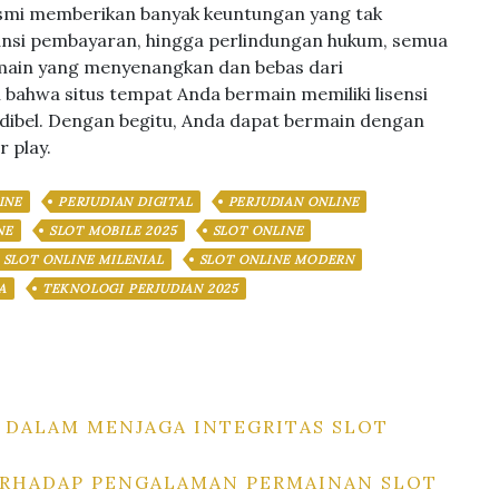
 resmi memberikan banyak keuntungan yang tak
ransi pembayaran, hingga perlindungan hukum, semua
ain yang menyenangkan dan bebas dari
n bahwa situs tempat Anda bermain memiliki lisensi
edibel. Dengan begitu, Anda dapat bermain dengan
 play.
INE
PERJUDIAN DIGITAL
PERJUDIAN ONLINE
NE
SLOT MOBILE 2025
SLOT ONLINE
SLOT ONLINE MILENIAL
SLOT ONLINE MODERN
A
TEKNOLOGI PERJUDIAN 2025
 DALAM MENJAGA INTEGRITAS SLOT
ERHADAP PENGALAMAN PERMAINAN SLOT